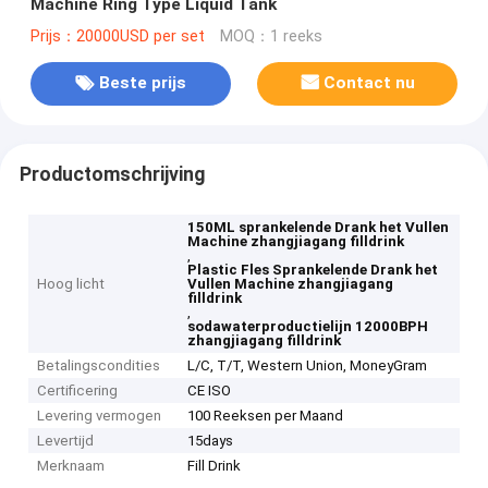
Machine Ring Type Liquid Tank
Prijs：20000USD per set
MOQ：1 reeks
Beste prijs
Contact nu
Productomschrijving
150ML sprankelende Drank het Vullen
Machine zhangjiagang filldrink
,
Plastic Fles Sprankelende Drank het
Hoog licht
Vullen Machine zhangjiagang
filldrink
,
sodawaterproductielijn 12000BPH
zhangjiagang filldrink
Betalingscondities
L/C, T/T, Western Union, MoneyGram
Certificering
CE ISO
Levering vermogen
100 Reeksen per Maand
Levertijd
15days
Merknaam
Fill Drink