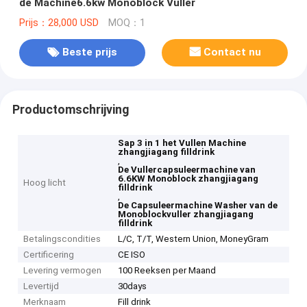
de Machine6.6kw Monoblock Vuller
Prijs：28,000 USD
MOQ：1
Beste prijs
Contact nu
Productomschrijving
Sap 3 in 1 het Vullen Machine
zhangjiagang filldrink
,
De Vullercapsuleermachine van
6.6KW Monoblock zhangjiagang
Hoog licht
filldrink
,
De Capsuleermachine Washer van de
Monoblockvuller zhangjiagang
filldrink
Betalingscondities
L/C, T/T, Western Union, MoneyGram
Certificering
CE ISO
Levering vermogen
100 Reeksen per Maand
Levertijd
30days
Merknaam
Fill drink