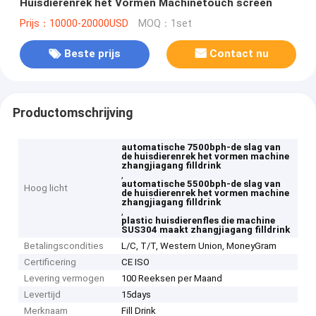
Huisdierenrek het Vormen Machinetouch screen
Prijs：10000-20000USD
MOQ：1set
Beste prijs
Contact nu
Productomschrijving
automatische 7500bph-de slag van
de huisdierenrek het vormen machine
zhangjiagang filldrink
,
automatische 5500bph-de slag van
Hoog licht
de huisdierenrek het vormen machine
zhangjiagang filldrink
,
plastic huisdierenfles die machine
SUS304 maakt zhangjiagang filldrink
Betalingscondities
L/C, T/T, Western Union, MoneyGram
Certificering
CE ISO
Levering vermogen
100 Reeksen per Maand
Levertijd
15days
Merknaam
Fill Drink