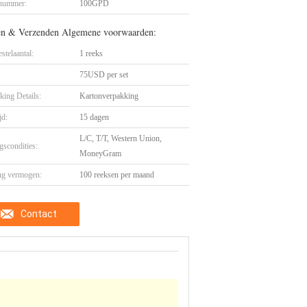
nummer:
100GPD
en & Verzenden Algemene voorwaarden:
stelaantal:
1 reeks
75USD per set
king Details:
Kartonverpakking
jd:
15 dagen
L/C, T/T, Western Union,
gscondities:
MoneyGram
ng vermogen:
100 reeksen per maand
Contact