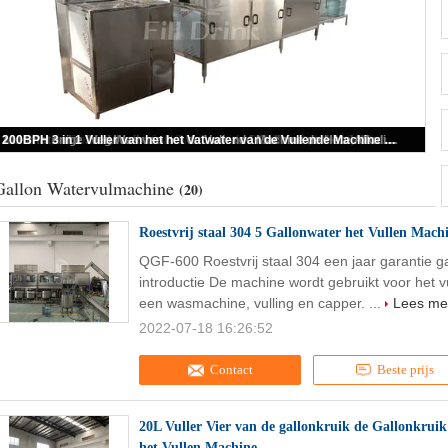
Autolading 5 Gallon het Vullen Machine Lineaire Cilinder Gedreven 450BPH
Gallon Watervulmachine
(20)
Roestvrij staal 304 5 Gallonwater het Vullen Mach
QGF-600 Roestvrij staal 304 een jaar garantie gal
introductie De machine wordt gebruikt voor het vu
een wasmachine, vulling en capper. ...
Lees me
2022-07-18 16:26:52
Contact
Beste prijs
20L Vuller Vier van de gallonkruik de Gallonkrui
het Vullen Machine