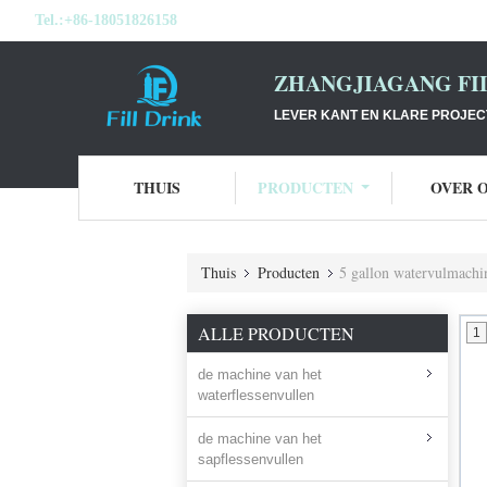
Tel.:
+86-18051826158
ZHANGJIAGANG FI
LEVER KANT EN KLARE PROJEC
THUIS
PRODUCTEN
OVER 
Thuis
Producten
5 gallon watervulmachi
ALLE PRODUCTEN
1
de machine van het
waterflessenvullen
de machine van het
sapflessenvullen