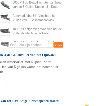
300BPH de Bottellijnmateriaal Twee
van de 5 Gallon Dubbel Lijn Dubbele
Post
Automatische 3 in Vloeibare het
Vullen van 1 Gallonmonoblock
Machine voor Zuiver Water
100BPH enige Weg Was van het de
Vullende Machine de Hete
Alkalische Water van het 5
Gallonwater
200BPH 3 in 1 Vuller van het het
Vatwater van de Vullende Machine
Dubbele Lijn voor Mineraalwater
ine 4 de Gallonvuller van het Lijnwater
lon watervuller met 4 lijnen; Korte
llen van 5 gallon water, dat bestaat uit
er
k van het Post Enige Flessenopenen Hoofd