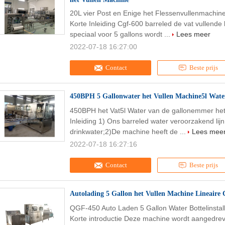
20L vier Post en Enige het Flessenvullenmachin
Korte Inleiding Cgf-600 barreled de vat vullende 
speciaal voor 5 gallons wordt ...
Lees meer
2022-07-18 16:27:00
Contact
Beste prijs
450BPH 5 Gallonwater het Vullen Machine5l Water
450BPH het Vat5l Water van de gallonemmer het 
Inleiding 1) Ons barreled water veroorzakend lij
drinkwater;2)De machine heeft de ...
Lees mee
2022-07-18 16:27:16
Contact
Beste prijs
Autolading 5 Gallon het Vullen Machine Lineaire
QGF-450 Auto Laden 5 Gallon Water Bottelinstall
Korte introductie Deze machine wordt aangedreve