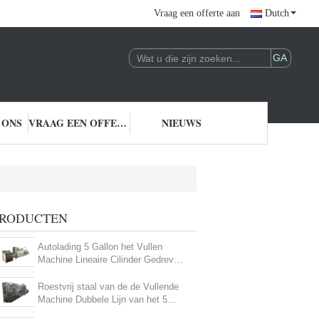
Vraag een offerte aan
Dutch
 ONS
VRAAG EEN OFFERTE AAN
NIEUWS
RODUCTEN
Autolading 5 Gallon het Vullen
Machine Lineaire Cilinder Gedreven
450BPH
Roestvrij staal van de de Vullende
Machine Dubbele Lijn van het 5
Gallonwater Steriele het Waterwas