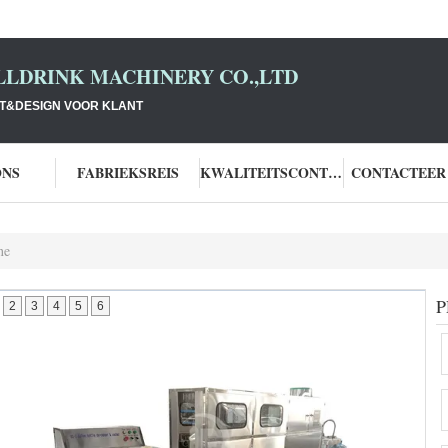
LLDRINK MACHINERY CO.,LTD
T&DESIGN VOOR KLANT
ONS
FABRIEKSREIS
KWALITEITSCONTROLE
CONTACTEER
ne
P
2
3
4
5
6