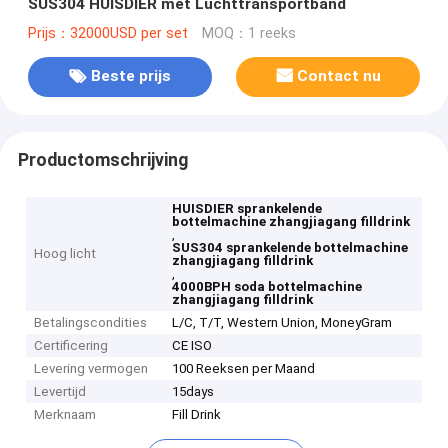
SUS304 HUISDIER met Luchttransportband
Prijs：32000USD per set
MOQ：1 reeks
Beste prijs
Contact nu
Productomschrijving
HUISDIER sprankelende
bottelmachine zhangjiagang filldrink
,
SUS304 sprankelende bottelmachine
Hoog licht
zhangjiagang filldrink
,
4000BPH soda bottelmachine
zhangjiagang filldrink
Betalingscondities
L/C, T/T, Western Union, MoneyGram
Certificering
CE ISO
Levering vermogen
100 Reeksen per Maand
Levertijd
15days
Merknaam
Fill Drink